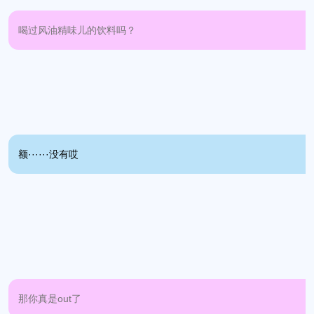
喝过风油精味儿的饮料吗？
额······没有哎
那你真是out了