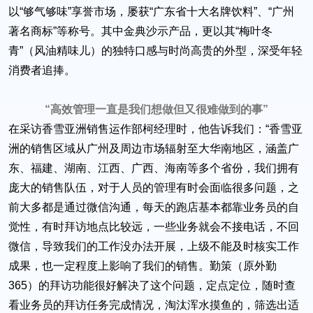
以“够气够味”享誉市场，屡获“广东省十大名牌饮料”、“广州
著名商标”等称号。其中金典沙示产品，更以其“梅叶冬
青”（风油精味儿）的独特口感与时尚高贵的外型，深受年轻
消费者追捧。
“高效管理一直是我们想做但又很难做到的事”
在采访香雪亚洲销售运作部柯经理时，他告诉我们：“香雪亚
洲的销售区域从广州及周边市场辐射至大华南地区，涵盖广
东、福建、湖南、江西、广西、海南等多个省份，我们拥有
庞大的销售队伍，对于人员的管理有时会面临很多问题，之
前大多都是通过微信沟通，每天的跑店基本都靠业务员的自
觉性，有时拜访地点比较远，一些业务就会不接电话，不回
微信，导致我们的工作没办法开展，上级不能及时核实工作
成果，也一定程度上影响了我们的销售。勤策（原外勤
365）的拜访功能很好解决了这个问题，定点定位，随时查
看业务员的拜访任务完成情况，淘汰浑水摸鱼的，筛选出适