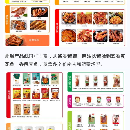
常温产品线
同样丰富，从
酱香猪蹄
、
麻油扒猪脸
到
五香黄
花鱼
、
香酥带鱼
，覆盖多个价格带和消费场景。