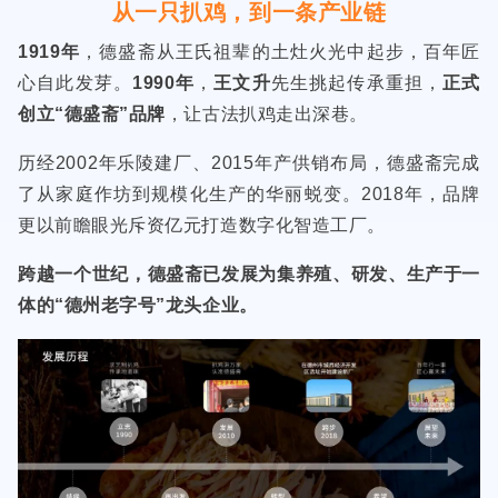
从一只扒鸡，到一条产业链
1919年
，德盛斋从王氏祖辈的土灶火光中起步，百年匠
心自此发芽。
1990年
，
王文升
先生挑起传承重担，
正式
创立“德盛斋”品牌
，让古法扒鸡走出深巷。
历经2002年乐陵建厂、2015年产供销布局，德盛斋完成
了从家庭作坊到规模化生产的华丽蜕变。2018年，品牌
更以前瞻眼光斥资亿元打造数字化智造工厂。
跨越一个世纪，德盛斋已发展为集养殖、研发、生产于一
体的“德州老字号”龙头企业。