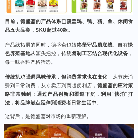
目前，德盛斋的产品体系已覆盖鸡、鸭、猪、鱼、休闲食
品五大品类，SKU超过40款。
产品线拓展的同时，德盛斋也始
终坚守品质底线
。自有
绿
色养殖基地
从源头把控，
传统卤制工艺结合现代化设备
，
每一味香料严格筛选。
传统扒鸡强调风味传承，但消费需求也在变化
。从节庆消
费到日常消费，从专卖店到商超便利店，
德盛斋的应对策
略非常独到
：
通过产品创新和渠道下沉，利用“快消”打
法，将品牌触点延伸到消费者日常生活中
。
这背后，是德盛斋对市场的重新理解。