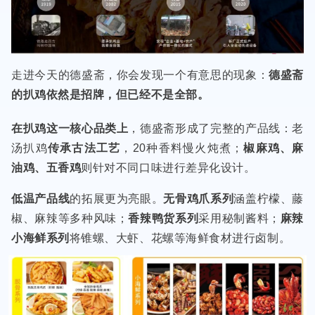
走进今天的德盛斋，你会发现一个有意思的现象：
德盛斋
的扒鸡依然是招牌，但已经不是全部。
在扒鸡这一核心品类上
，德盛斋形成了完整的产品线：老
汤扒鸡
传承古法工艺
，20种香料慢火炖煮；
椒麻鸡、麻
油鸡、五香鸡
则针对不同口味进行差异化设计。
低温产品线
的拓展更为亮眼。
无骨鸡爪系列
涵盖柠檬、藤
椒、麻辣等多种风味；
香辣鸭货系列
采用秘制酱料；
麻辣
小海鲜系列
将锥螺、大虾、花螺等海鲜食材进行卤制。